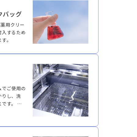
クバッグ
原薬用クリー
封入するため
ます。
ムでご使用の
かりし、洗
です。 ま
センブリも行